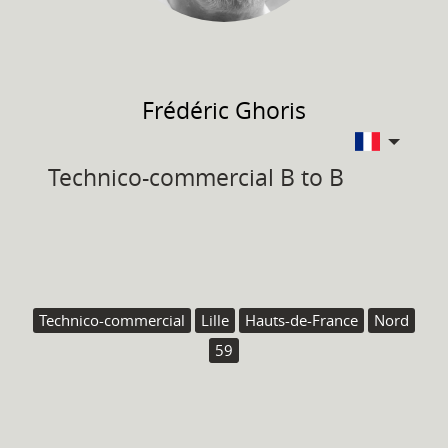
Frédéric
Ghoris
Technico-commercial B to B
Technico-commercial
Lille
Hauts-de-France
Nord
59