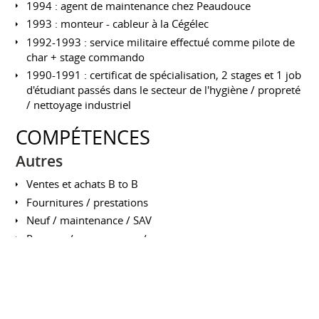
1994 : agent de maintenance chez Peaudouce
1993 : monteur - cableur à la Cégélec
1992-1993 : service militaire effectué comme pilote de
char + stage commando
1990-1991 : certificat de spécialisation, 2 stages et 1 job
d'étudiant passés dans le secteur de l'hygiène / propreté
/ nettoyage industriel
COMPÉTENCES
Autres
Ventes et achats B to B
Fournitures / prestations
Neuf / maintenance / SAV
Pompes / surpresseurs / compresseurs
Protection incendie par sprinkleurs
Instrumentation / métrologie
Bureautique / CRM / ERP / IA...